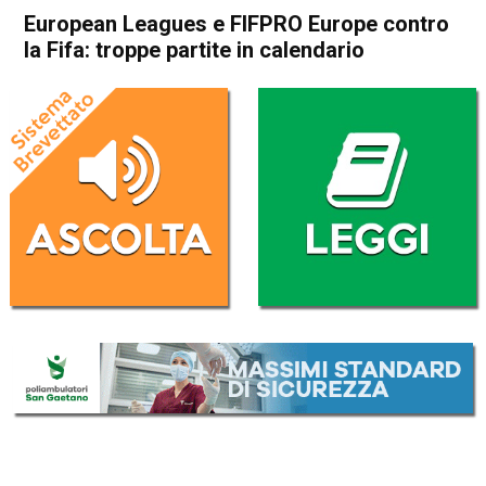
European Leagues e FIFPRO Europe contro
la Fifa: troppe partite in calendario
Home
Sport
Sport
European Leagues e FIFPRO
Europe contro la Fifa: troppe
partite in calendario
Da
Redazione Nazionale
23 Luglio 2024
(aggiornato il
24 Luglio 2024 9:18
)
ASCOLTA L'AUDIO