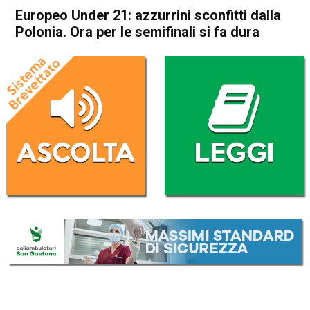
Europeo Under 21: azzurrini sconfitti dalla
Polonia. Ora per le semifinali si fa dura
Home
Sport
Sport
Europeo Under 21: azzurrini
sconfitti dalla Polonia. Ora
per le semifinali si fa dura
Da
Redazione Nazionale
20 Giugno 2019
(aggiornato il
20 Giugno 2019 13:38
)
ASCOLTA L'AUDIO