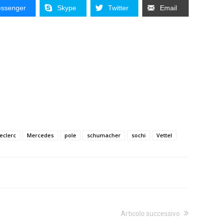
ssenger
Skype
Twitter
Email
eclerc
Mercedes
pole
schumacher
sochi
Vettel
Articolo successivo