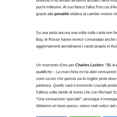
britannico ha beffato all’ultimo assalto l’altra Ro
pochi millesimi. Al suo fianco l’altra Freccia d’A
grazie alla
penalità
relativa al cambio motore inf
Su una pista ancora una volta sulla carta non fa
Bay, le Rosse hanno invece comandato anche in 
aggiornamenti aerodinamici varati proprio in Asi
Un momento d’oro per
Charles Leclerc
“Sì, è
qualifiche –
La macchina mi ha dato sensazioni f
sono sicuro che questa sia la miglior pista dove p
partenza. Quello sarà il momento cruciale prob
l’ultima volta niente di meno che con Michael
“Una sensazione speciale”
, prosegue il moneg
Abbiamo un buon passo, siamo stati veloci dal 