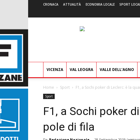
CRONACA
ATTUALITÀ
ECONOMIA LOCALE
SPORT LOCA
VICENZA
VAL LEOGRA
VALLE DELL’AGNO
Home
Sport
F1, a Sochi poker di Leclerc: è la quar
Sport
F1, a Sochi poker di
pole di fila
Da
Redazione Nazionale
-
28 Settembre 2019
(aggiorn