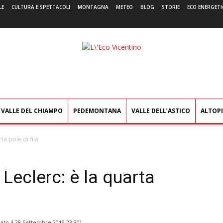
LE
CULTURA E SPETTACOLI
MONTAGNA
METEO
BLOG
STORIE
ECO ENERGETI
L'Eco
Vicentino
VALLE DEL CHIAMPO
PEDEMONTANA
VALLE DELL’ASTICO
ALTOP
ta pole di fila
 Leclerc: è la quarta
ato il
28 Settembre 2019 23:30
)