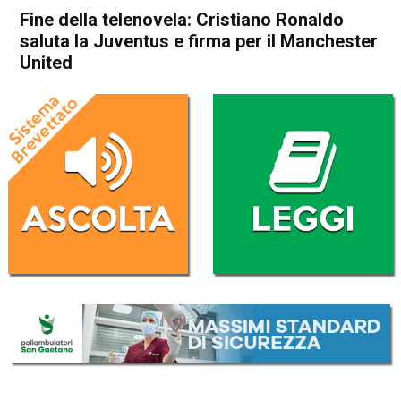
Fine della telenovela: Cristiano Ronaldo
saluta la Juventus e firma per il Manchester
United
Home
Sport
Sport
Fine della telenovela:
Cristiano Ronaldo saluta la
Juventus e firma per il
Manchester United
Da
Redazione Nazionale
28 Agosto 2021
(aggiornato il
28 Agosto 2021 14:25
)