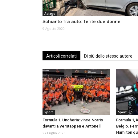
Asiago
Schianto fra auto: ferite due donne
9 Agosto 2020
Articoli correlati
Di più dello stesso autore
Sport
Sport
Formula 1, Ungheria: vince Norris
Formula 1, K
davanti a Verstappen e Antonelli
Belgio. Ferr
Hamilton qu
27 Luglio 2026