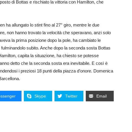
osto di Bottas e rischiato la vittoria con Hamilton, che
n ha allungato lo stint fino al 27° giro, mentre le due
 non hanno trovato la velocità che speravano, anzi solo
veva la prima posizione dopo la pole, ha cambiato le
e, fulminandolo subito. Anche dopo la seconda sosta Bottas
amilton, capita la situazione, ha chiesto se potesse
hanno detto che la seconda sosta era inevitabile. E così è
endendosi i preziosi 18 punti della piazza d’onore. Domenica
Barcellona.
ssenger
Skype
Twitter
Email