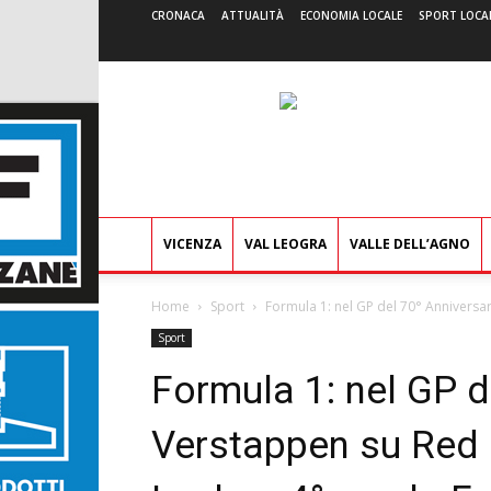
CRONACA
ATTUALITÀ
ECONOMIA LOCALE
SPORT LOCA
VICENZA
VAL LEOGRA
VALLE DELL’AGNO
Home
Sport
Formula 1: nel GP del 70° Anniversar
Sport
Formula 1: nel GP d
Verstappen su Red 