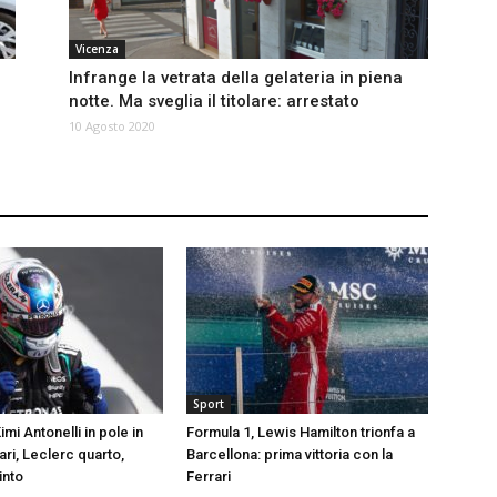
Vicenza
Infrange la vetrata della gelateria in piena
notte. Ma sveglia il titolare: arrestato
10 Agosto 2020
Sport
imi Antonelli in pole in
Formula 1, Lewis Hamilton trionfa a
ari, Leclerc quarto,
Barcellona: prima vittoria con la
into
Ferrari