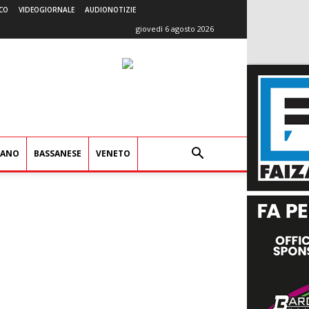
CO
VIDEOGIORNALE
AUDIONOTIZIE
giovedì 6 agosto 2026
IANO
BASSANESE
VENETO