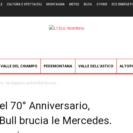
LE
CULTURA E SPETTACOLI
MONTAGNA
METEO
BLOG
STORIE
ECO ENERGETI
L'Eco
Vicentino
VALLE DEL CHIAMPO
PEDEMONTANA
VALLE DELL’ASTICO
ALTOP
io, Verstappen su Red Bull brucia...
el 70° Anniversario,
Bull brucia le Mercedes.