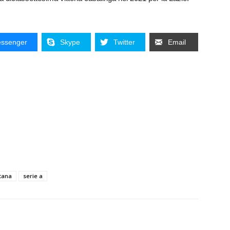
ssenger
Skype
Twitter
Email
itana
serie a