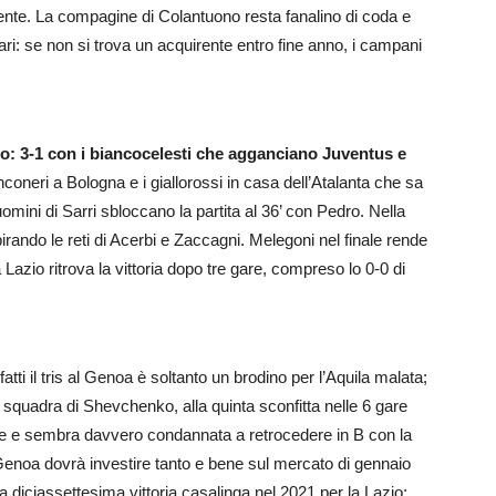
istente. La compagine di Colantuono resta fanalino di coda e
ri: se non si trova un acquirente entro fine anno, i campani
ico: 3-1 con i biancocelesti che agganciano Juventus e
nconeri a Bologna e i giallorossi in casa dell’Atalanta che sa
mini di Sarri sbloccano la partita al 36’ con Pedro. Nella
pirando le reti di Acerbi e Zaccagni. Melegoni nel finale rende
 Lazio ritrova la vittoria dopo tre gare, compreso lo 0-0 di
fatti il tris al Genoa è soltanto un brodino per l’Aquila malata;
La squadra di Shevchenko, alla quinta sconfitta nelle 6 gare
ile e sembra davvero condannata a retrocedere in B con la
Genoa dovrà investire tanto e bene sul mercato di gennaio
a diciassettesima vittoria casalinga nel 2021 per la Lazio: