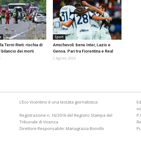
a
Sport
a Terni-Rieti: rischia di
Amichevoli: bene Inter, Lazio e
l bilancio dei morti
Genoa. Pari tra Fiorentina e Real
6
2 Agosto 2026
L’Eco Vicentino è una testata giornalistica
Ed
vi
Registrazione n. 16/2016 del Registro Stampa del
P.
Tribunale di Vicenza
R
Direttore Responsabile: Mariagrazia Bonollo
Pu