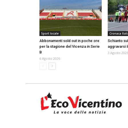
Sport locale
Cronaca Itali
Abbonamenti sold out in poche ore
Schianto sull
per la stagione del Vicenza in Serie
aggravarsi i
B
3 Agosto 202
6 Agosto 2026