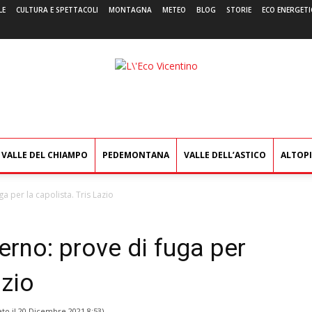
LE
CULTURA E SPETTACOLI
MONTAGNA
METEO
BLOG
STORIE
ECO ENERGETI
L'Eco
Vicentino
VALLE DEL CHIAMPO
PEDEMONTANA
VALLE DELL’ASTICO
ALTOP
ga per la capolista. Tris Lazio
lerno: prove di fuga per
azio
ato il
20 Dicembre 2021 8:53
)