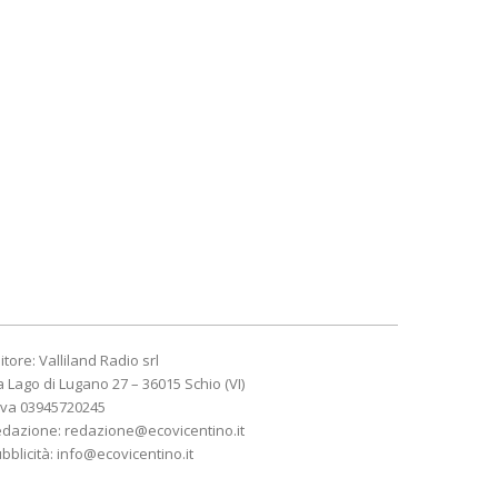
itore: Valliland Radio srl
a Lago di Lugano 27 – 36015 Schio (VI)
Iva 03945720245
edazione:
redazione@ecovicentino.it
bblicità:
info@ecovicentino.it