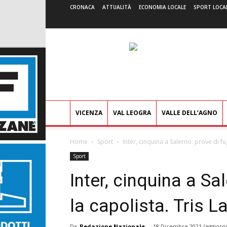
CRONACA
ATTUALITÀ
ECONOMIA LOCALE
SPORT LOCA
VICENZA
VAL LEOGRA
VALLE DELL’AGNO
Home
Sport
Inter, cinquina a Salerno: prove di fu
Sport
Inter, cinquina a Sa
la capolista. Tris L
Da
Redazione Nazionale
-
18 Dicembre 2021
(aggiorn