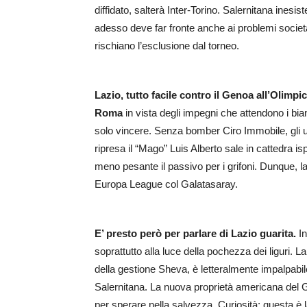
diffidato, salterà Inter-Torino. Salernitana ines
adesso deve far fronte anche ai problemi societa
rischiano l’esclusione dal torneo.
Lazio, tutto facile contro il Genoa all’Olimp
Roma
in vista degli impegni che attendono i bia
solo vincere. Senza bomber Ciro Immobile, gli uo
ripresa il “Mago” Luis Alberto sale in cattedra is
meno pesante il passivo per i grifoni. Dunque, la
Europa League col Galatasaray.
E’ presto però per parlare di Lazio guarita.
In
soprattutto alla luce della pochezza dei liguri. 
della gestione Sheva, è letteralmente impalpab
Salernitana. La nuova proprietà americana del 
per sperare nella salvezza. Curiosità: questa è l