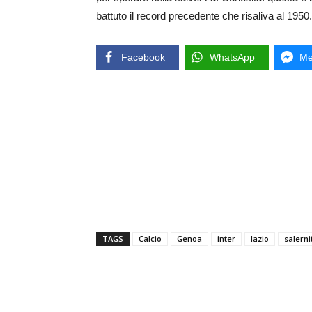
battuto il record precedente che risaliva al 1950.
Facebook
WhatsApp
Me
TAGS
Calcio
Genoa
inter
lazio
salern