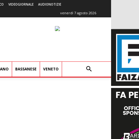
CO
VIDEOGIORNALE
AUDIONOTIZIE
venerdì 7 agosto 2026
IANO
BASSANESE
VENETO