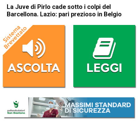
La Juve di Pirlo cade sotto i colpi del
Barcellona. Lazio: pari prezioso in Belgio
Home
Sport
Sport
La Juve di Pirlo cade sotto i
colpi del Barcellona. Lazio:
pari prezioso in Belgio
Da
Redazione Nazionale
29 Ottobre 2020
(aggiornato il
29 Ottobre 2020 12:47
)
ASCOLTA L'AUDIO