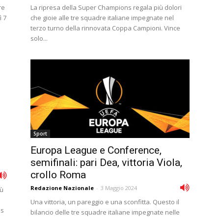
re
La ripresa della Super Champions regala più dolori
ì 7
che gioie alle tre squadre italiane impegnate nel
terzo turno della rinnovata Coppa Campioni. Vince
solo...
Sport
Europa League e Conference,
semifinali: pari Dea, vittoria Viola,
crollo Roma
Redazione Nazionale
-
3 Maggio 2024
iù
Una vittoria, un pareggio e una sconfitta. Questo il
es
bilancio delle tre squadre italiane impegnate nelle