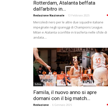
Rotterdam, Atalanta beffata
dall’arbitro in...
Redazione Nazionale
-
13 Febbraio 2025
Mercoledi nero per le altre due squadre italiane
impegnate negli spareggi di Champions League.
Milan e Atalanta sconfitte in trasferta nelle sfide di
andata....
Schio
Famila, il nuovo anno si apre
domani con il big match...
Redazione
-
6 Gennaio 2025