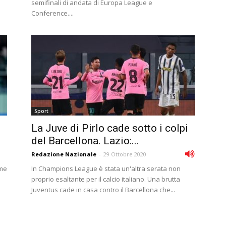
semifinali di andata di Europa League e
Conference....
Sport
La Juve di Pirlo cade sotto i colpi
del Barcellona. Lazio:...
Redazione Nazionale
-
29 Ottobre 2020
ime
In Champions League è stata un'altra serata non
proprio esaltante per il calcio italiano. Una brutta
Juventus cade in casa contro il Barcellona che...