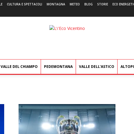
LE
CULTURA E SPETTACOLI
MONTAGNA
METEO
BLOG
STORIE
ECO ENERGETI
L'Eco
Vicentino
VALLE DEL CHIAMPO
PEDEMONTANA
VALLE DELL’ASTICO
ALTOP