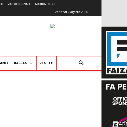
CO
VIDEOGIORNALE
AUDIONOTIZIE
venerdì 7 agosto 2026
IANO
BASSANESE
VENETO