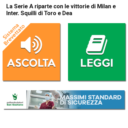
La Serie A riparte con le vittorie di Milan e
Inter. Squilli di Toro e Dea
Home
Sport
Sport
La Serie A riparte con le
vittorie di Milan e Inter. Squilli
di Toro e Dea
Da
Redazione Nazionale
14 Agosto 2022
(aggiornato il
16 Agosto 2022 10:09
)
ASCOLTA L'AUDIO