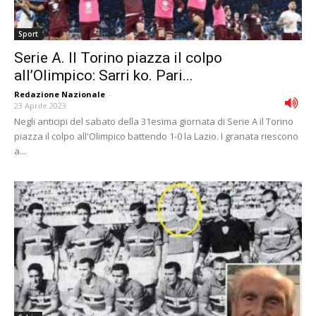
Sport
Serie A. Il Torino piazza il colpo
all’Olimpico: Sarri ko. Pari...
Redazione Nazionale
-
23 Aprile 2023
Negli anticipi del sabato della 31esima giornata di Serie A il Torino
piazza il colpo all'Olimpico battendo 1-0 la Lazio. I granata riescono
a...