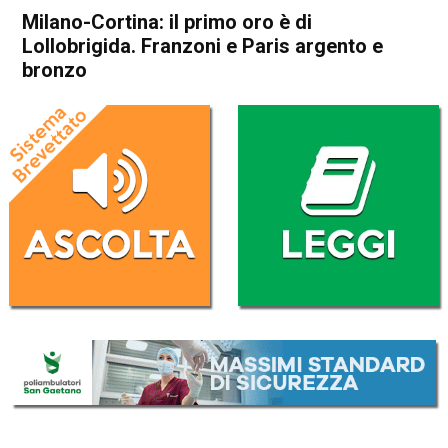
Milano-Cortina: il primo oro è di
Lollobrigida. Franzoni e Paris argento e
bronzo
Home
Sport
Sport
Milano-Cortina: il primo oro è
di Lollobrigida. Franzoni e
Paris argento e bronzo
Da
Redazione Nazionale
8 Febbraio 2026
(aggiornato il
8 Febbraio 2026 16:07
)
ASCOLTA L'AUDIO