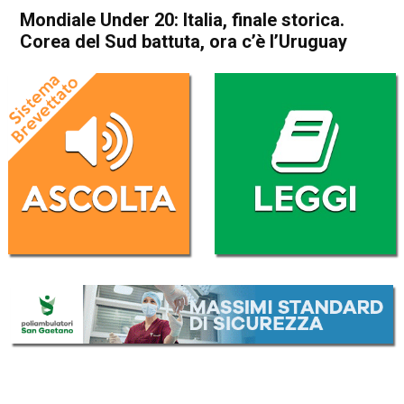
Mondiale Under 20: Italia, finale storica.
Corea del Sud battuta, ora c’è l’Uruguay
Home
Sport
Sport
Mondiale Under 20: Italia,
finale storica. Corea del Sud
battuta, ora c’è l’Uruguay
Da
Redazione Nazionale
9 Giugno 2023
(aggiornato il
9 Giugno 2023 12:19
)
ASCOLTA L'AUDIO