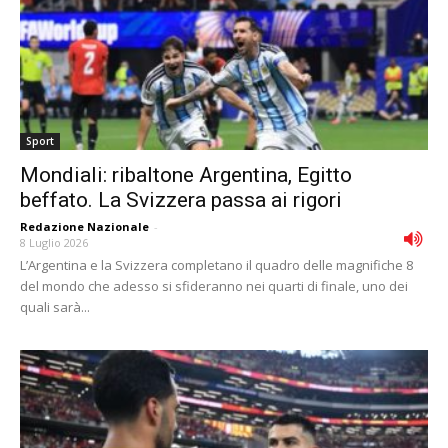
Sport
Mondiali: ribaltone Argentina, Egitto
beffato. La Svizzera passa ai rigori
Redazione Nazionale
-
8 Luglio 2026
L’Argentina e la Svizzera completano il quadro delle magnifiche 8
del mondo che adesso si sfideranno nei quarti di finale, uno dei
quali sarà...