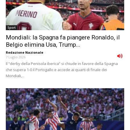
Sport
Mondiali: la Spagna fa piangere Ronaldo, il
Belgio elimina Usa, Trump...
Redazione Nazionale
-
7 Luglio 2026
Il “derby della Penisola iberica” si chiude in favore della Spagna
che supera 1-0 il Portogallo e accede ai quarti di finale dei
Mondiali,...