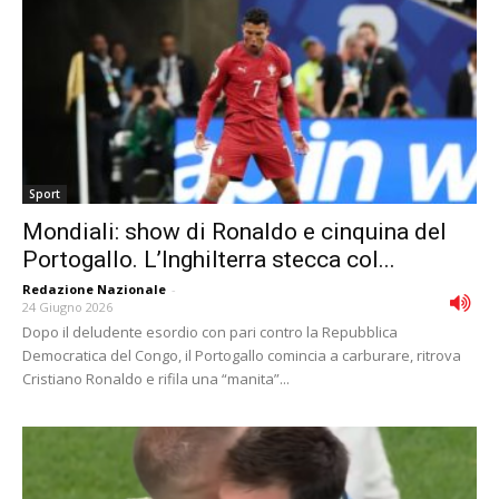
Sport
Mondiali: show di Ronaldo e cinquina del
Portogallo. L’Inghilterra stecca col...
Redazione Nazionale
-
24 Giugno 2026
Dopo il deludente esordio con pari contro la Repubblica
Democratica del Congo, il Portogallo comincia a carburare, ritrova
Cristiano Ronaldo e rifila una “manita”...