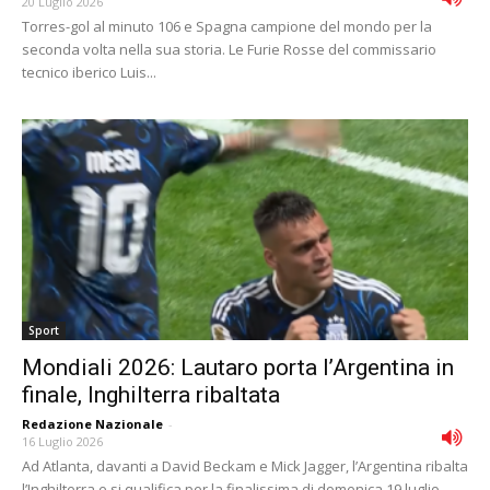
20 Luglio 2026
Torres-gol al minuto 106 e Spagna campione del mondo per la
seconda volta nella sua storia. Le Furie Rosse del commissario
tecnico iberico Luis...
Sport
Mondiali 2026: Lautaro porta l’Argentina in
finale, Inghilterra ribaltata
Redazione Nazionale
-
16 Luglio 2026
Ad Atlanta, davanti a David Beckam e Mick Jagger, l’Argentina ribalta
l’Inghilterra e si qualifica per la finalissima di domenica 19 luglio