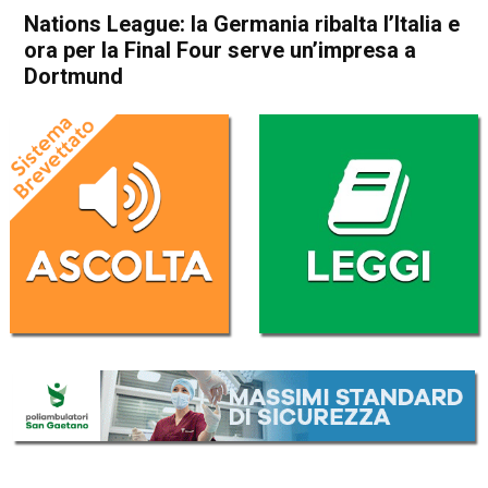
Nations League: la Germania ribalta l’Italia e
ora per la Final Four serve un’impresa a
Dortmund
Home
Sport
Sport
Nations League: la Germania
ribalta l’Italia e ora per la
Final Four serve un’impresa a
Dortmund
Da
Redazione Nazionale
21 Marzo 2025
(aggiornato il
21 Marzo 2025 11:05
)