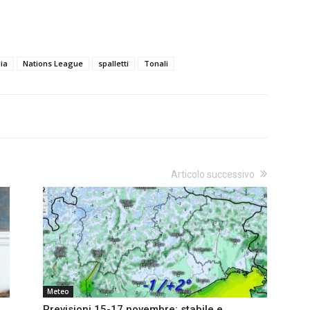
lia
Nations League
spalletti
Tonali
Articolo successivo
Meteo
Previsioni 15-17 novembre: stabile e