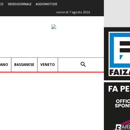
CO
VIDEOGIORNALE
AUDIONOTIZIE
venerdì 7 agosto 2026
IANO
BASSANESE
VENETO