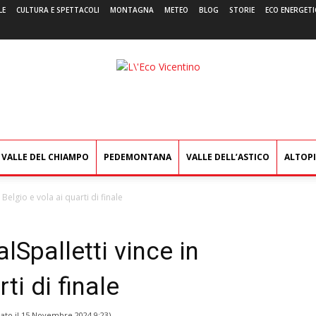
LE
CULTURA E SPETTACOLI
MONTAGNA
METEO
BLOG
STORIE
ECO ENERGETI
L'Eco
Vicentino
VALLE DEL CHIAMPO
PEDEMONTANA
VALLE DELL’ASTICO
ALTOP
 Belgio e vola ai quarti di finale
alSpalletti vince in
ti di finale
ato il
15 Novembre 2024 9:23
)