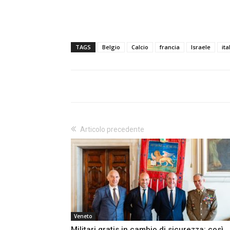
TAGS
Belgio
Calcio
francia
Israele
ita
Articolo precedente
Veneto
Militari gratis in cambio di sicurezza: così