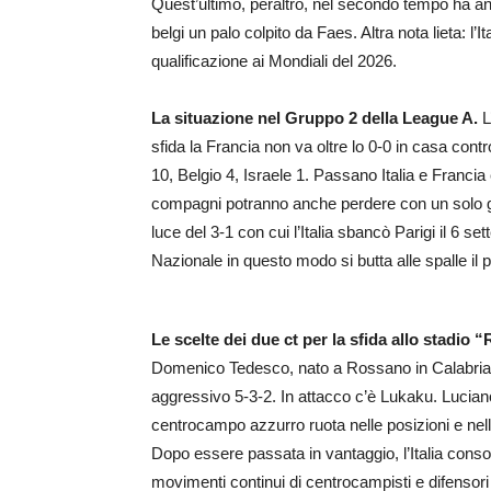
Quest’ultimo, peraltro, nel secondo tempo ha an
belgi un palo colpito da Faes. Altra nota lieta: l’It
qualificazione ai Mondiali del 2026.
La situazione nel Gruppo 2 della League A.
L
sfida la Francia non va oltre lo 0-0 in casa contro 
10, Belgio 4, Israele 1. Passano Italia e Fran
compagni potranno anche perdere con un solo gol
luce del 3-1 con cui l’Italia sbancò Parigi il 6 se
Nazionale in questo modo si butta alle spalle i
Le scelte dei due ct per la sfida allo stadio 
Domenico Tedesco, nato a Rossano in Calabria 
aggressivo 5-3-2. In attacco c’è Lukaku. Luciano S
centrocampo azzurro ruota nelle posizioni e nelle
Dopo essere passata in vantaggio, l’Italia consol
movimenti continui di centrocampisti e difensori 