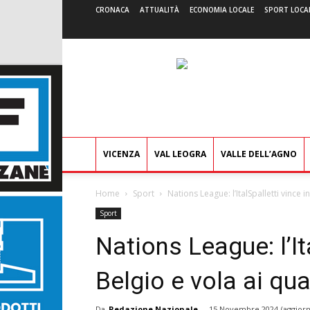
CRONACA
ATTUALITÀ
ECONOMIA LOCALE
SPORT LOCA
VICENZA
VAL LEOGRA
VALLE DELL’AGNO
Home
Sport
Nations League: l’ItalSpalletti vince in
Sport
Nations League: l’It
Belgio e vola ai quar
Da
Redazione Nazionale
-
15 Novembre 2024
(aggiorn