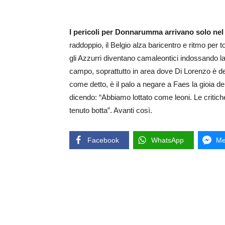
I pericoli per Donnarumma arrivano solo nel f
raddoppio, il Belgio alza baricentro e ritmo per to
gli Azzurri diventano camaleontici indossando la
campo, soprattutto in area dove Di Lorenzo è de
come detto, è il palo a negare a Faes la gioia de
dicendo: “Abbiamo lottato come leoni. Le critic
tenuto botta”. Avanti così.
Facebook
WhatsApp
Me