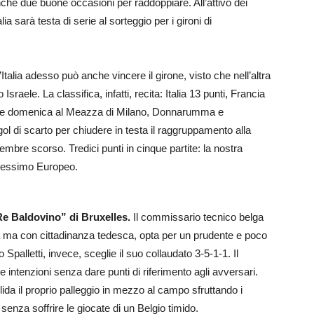
che due buone occasioni per raddoppiare. All’attivo dei
alia sarà testa di serie al sorteggio per i gironi di
’Italia adesso può anche vincere il girone, visto che nell’altra
Israele. La classifica, infatti, recita: Italia 13 punti, Francia
cia e domenica al Meazza di Milano, Donnarumma e
 di scarto per chiudere in testa il raggruppamento alla
ttembre scorso. Tredici punti in cinque partite: la nostra
l pessimo Europeo.
“Re Baldovino” di Bruxelles.
Il commissario tecnico belga
ma con cittadinanza tedesca, opta per un prudente e poco
palletti, invece, sceglie il suo collaudato 3-5-1-1. Il
 intenzioni senza dare punti di riferimento agli avversari.
ida il proprio palleggio in mezzo al campo sfruttando i
senza soffrire le giocate di un Belgio timido.