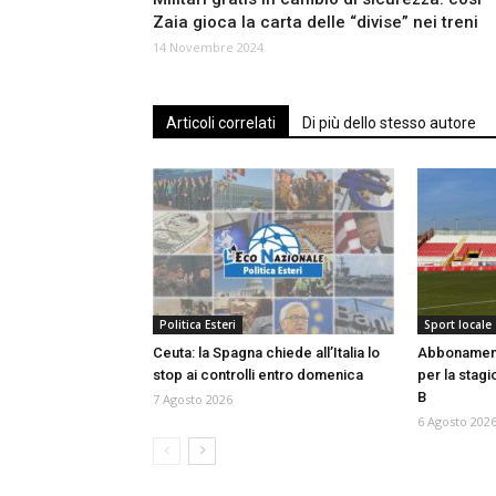
Zaia gioca la carta delle “divise” nei treni
14 Novembre 2024
Articoli correlati
Di più dello stesso autore
Politica Esteri
Sport locale
Ceuta: la Spagna chiede all’Italia lo
Abbonamenti
stop ai controlli entro domenica
per la stagi
B
7 Agosto 2026
6 Agosto 202