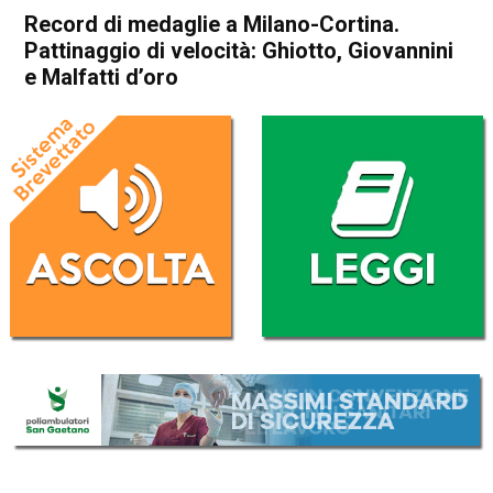
Record di medaglie a Milano-Cortina.
Pattinaggio di velocità: Ghiotto, Giovannini
e Malfatti d’oro
Home
Sport
Sport
Record di medaglie a Milano-
Cortina. Pattinaggio di
velocità: Ghiotto, Giovannini e
Malfatti d’oro
Da
Redazione Nazionale
18 Febbraio 2026
(aggiornato il
18 Febbraio 2026 7:30
)