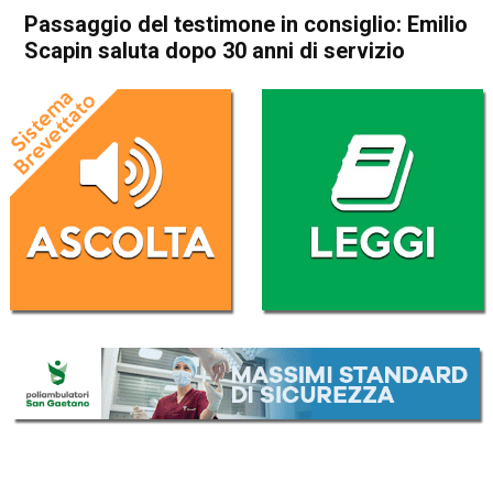
Passaggio del testimone in consiglio: Emilio
Scapin saluta dopo 30 anni di servizio
Home
Schio
Torrebelvicino
Attualità
In Evidenza
Schio
Torrebelvicino
Passaggio del testimone in
consiglio: Emilio Scapin
saluta dopo 30 anni di
servizio
Da
Redazione
18 Febbraio 2026