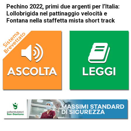
Pechino 2022, primi due argenti per l’Italia:
Lollobrigida nel pattinaggio velocità e
Fontana nella staffetta mista short track
Home
Sport
Sport
Pechino 2022, primi due
argenti per l’Italia:
Lollobrigida nel pattinaggio
velocità e Fontana nella
staffetta mista short track
Da
Redazione Nazionale
5 Febbraio 2022
(aggiornato il
7 Febbraio 2022 16:11
)