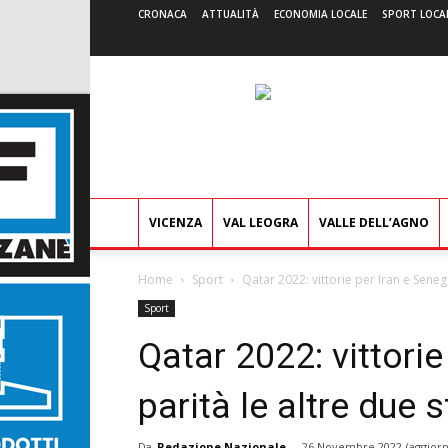
CRONACA
ATTUALITÀ
ECONOMIA LOCALE
SPORT LOCA
VICENZA
VAL LEOGRA
VALLE DELL’AGNO
Home
Sport
Qatar 2022: vittorie per Iran e Senegal
Sport
Qatar 2022: vittorie
parità le altre due s
Da
Redazione Nazionale
-
26 Novembre 2022
(aggiorn