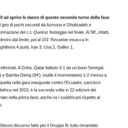
2-0 ad aprire le danze di questo secondo turno della fase
el giro di pochi secondi da Azmoun e Gholizadeh e
mazione del c.t. Queiroz festeggia nel finale. Al 98′, infatti,
stro dal limite; poi al 101′ Rezaeian insacca in
ghilterra 4 punti, Iran 3, Usa 2, Galles 1.
 eliminati. A Doha, Qatar battuto 3-1 da un buon Senegal.
48′) e Bamba Dieng (84′), inutile il momentaneo 1-2 messo a
quella nella gara inaugurale contro l’Ecuador, sancisce
udafrica nel 2010, è la seconda volta in 22 edizioni dei
ato nella prima fase; anche se i sudafricani rispetto al
o.
Stesso discorso fatto per il Gruppo B: tutto rimandato