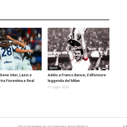
Sport
bene Inter, Lazio e
Addio a Franco Baresi, il difensore
tra Fiorentina e Real
leggenda del Milan
6
31 Luglio 2026
L’Eco Vicentino è una testata giornalistica
Ed