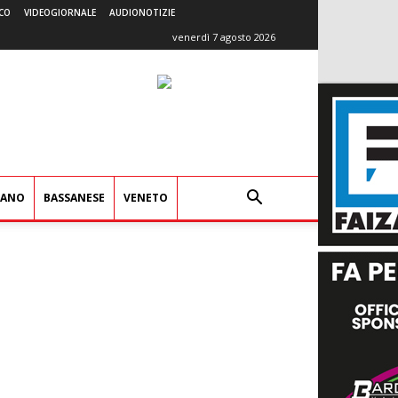
CO
VIDEOGIORNALE
AUDIONOTIZIE
venerdì 7 agosto 2026
IANO
BASSANESE
VENETO