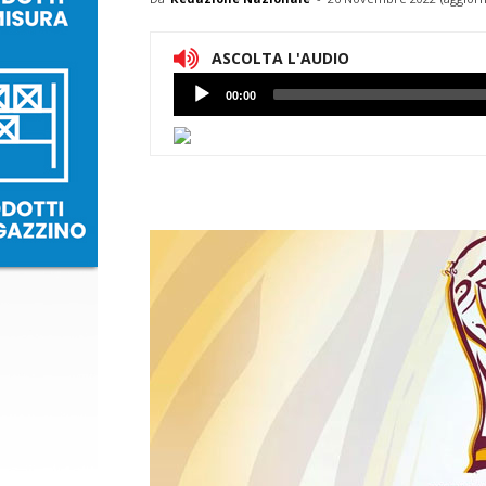
ASCOLTA L'AUDIO
Lettore
00:00
Audio