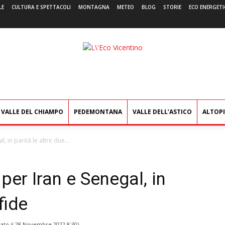
LE
CULTURA E SPETTACOLI
MONTAGNA
METEO
BLOG
STORIE
ECO ENERGETI
L'Eco
Vicentino
VALLE DEL CHIAMPO
PEDEMONTANA
VALLE DELL’ASTICO
ALTOP
, in parità le altre due...
 per Iran e Senegal, in
fide
ato il
28 Novembre 2022 8:30
)