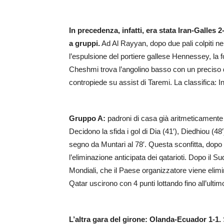
In precedenza, infatti, era stata Iran-Galles 
a gruppi.
Ad Al Rayyan, dopo due pali colpiti n
l’espulsione del portiere gallese Hennessey, la for
Cheshmi trova l’angolino basso con un preciso de
contropiede su assist di Taremi. La classifica: In
Gruppo A:
padroni di casa già aritmeticamente
Decidono la sfida i gol di Dia (41′), Diedhiou (
segno da Muntari al 78′. Questa sconfitta, dopo 
l’eliminazione anticipata dei qatarioti. Dopo il S
Mondiali, che il Paese organizzatore viene elimin
Qatar uscirono con 4 punti lottando fino all’ultim
L’altra gara del girone: Olanda-Ecuador 1-1.