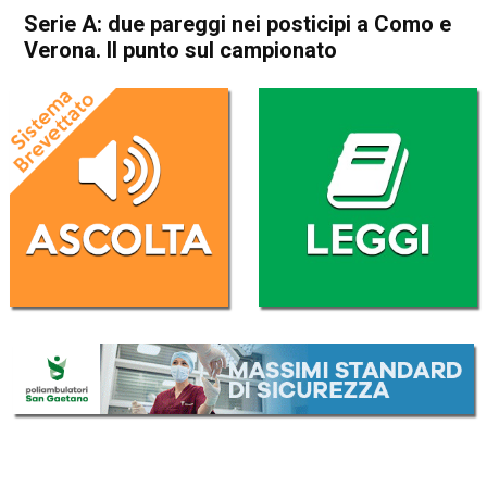
Serie A: due pareggi nei posticipi a Como e
Verona. Il punto sul campionato
Home
Sport
Sport
Serie A: due pareggi nei
posticipi a Como e Verona. Il
punto sul campionato
Da
Redazione Nazionale
16 Settembre 2025
(aggiornato il
16 Settembre 2025 11:40
)
ASCOLTA L'AUDIO