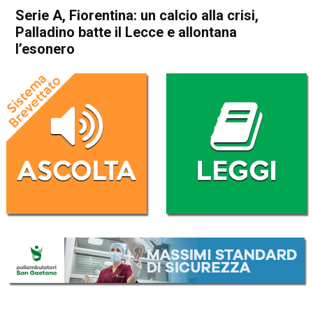
Serie A, Fiorentina: un calcio alla crisi,
Palladino batte il Lecce e allontana
l’esonero
Home
Sport
Sport
Serie A, Fiorentina: un calcio
alla crisi, Palladino batte il
Lecce e allontana l’esonero
Da
Redazione Nazionale
1 Marzo 2025
(aggiornato il
1 Marzo 2025 23:50
)
ASCOLTA L'AUDIO