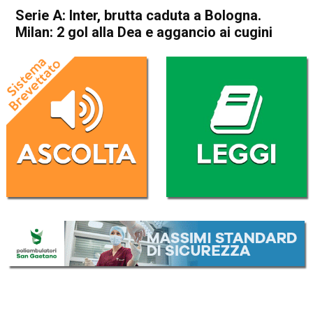
Serie A: Inter, brutta caduta a Bologna.
Milan: 2 gol alla Dea e aggancio ai cugini
Home
Sport
Sport
Serie A: Inter, brutta caduta a
Bologna. Milan: 2 gol alla
Dea e aggancio ai cugini
Da
Redazione Nazionale
27 Febbraio 2023
(aggiornato il
27 Febbraio 2023 12:37
)
ASCOLTA L'AUDIO