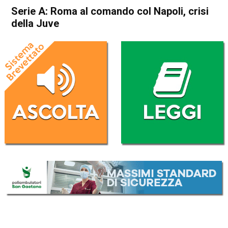
Serie A: Roma al comando col Napoli, crisi
della Juve
Home
Sport
Sport
Serie A: Roma al comando
col Napoli, crisi della Juve
Da
Redazione Nazionale
27 Ottobre 2025
(aggiornato il
27 Ottobre 2025 10:06
)
ASCOLTA L'AUDIO
Lettore
00:00
00:00