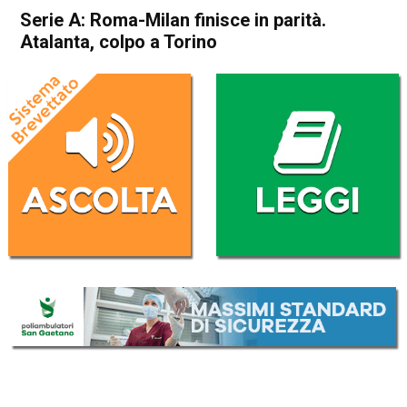
Serie A: Roma-Milan finisce in parità.
Atalanta, colpo a Torino
Home
Sport
Sport
Serie A: Roma-Milan finisce
in parità. Atalanta, colpo a
Torino
Da
Redazione Nazionale
30 Aprile 2023
(aggiornato il
30 Aprile 2023 14:55
)
ASCOLTA L'AUDIO