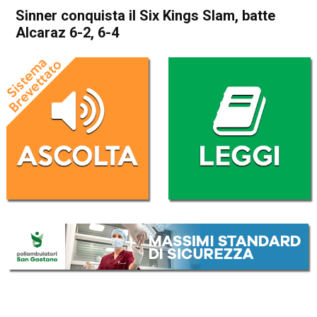
Sinner conquista il Six Kings Slam, batte
Alcaraz 6-2, 6-4
Home
Sport
Sport
Sinner conquista il Six Kings
Slam, batte Alcaraz 6-2, 6-4
Da
Redazione Nazionale
19 Ottobre 2025
(aggiornato il
19 Ottobre 2025 15:29
)
ASCOLTA L'AUDIO
Lettore
00:00
00:00