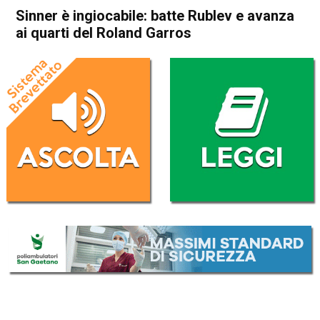
Sinner è ingiocabile: batte Rublev e avanza
ai quarti del Roland Garros
Home
Sport
Sport
Sinner è ingiocabile: batte
Rublev e avanza ai quarti del
Roland Garros
Da
Redazione Nazionale
3 Giugno 2025
(aggiornato il
3 Giugno 2025 8:54
)
ASCOLTA L'AUDIO