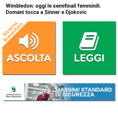
Wimbledon: oggi le semifinali femminili.
Domani tocca a Sinner e Djokovic
Home
Sport
Sport
Wimbledon: oggi le semifinali
femminili. Domani tocca a
Sinner e Djokovic
Da
Redazione Nazionale
9 Luglio 2026
(aggiornato il
9 Luglio 2026 17:15
)
ASCOLTA L'AUDIO