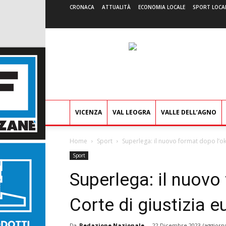
CRONACA
ATTUALITÀ
ECONOMIA LOCALE
SPORT LOCA
VICENZA
VAL LEOGRA
VALLE DELL’AGNO
Home
Sport
Superlega: il nuovo format dopo l’ok
Sport
Superlega: il nuovo
Corte di giustizia 
Da
Redazione Nazionale
-
22 Dicembre 2023
(aggiorn