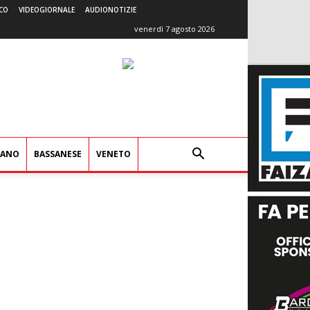
CO
VIDEOGIORNALE
AUDIONOTIZIE
venerdì 7 agosto 2026
IANO
BASSANESE
VENETO