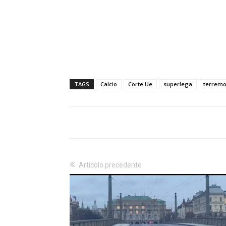
TAGS
Calcio
Corte Ue
superlega
terremo
Articolo precedente