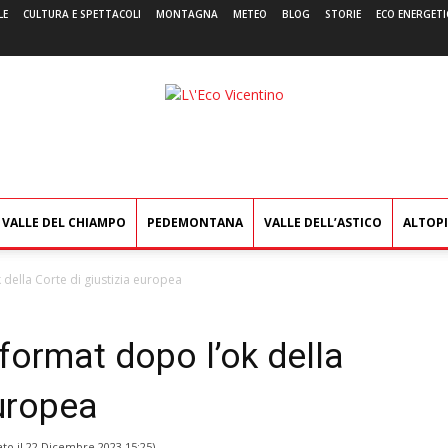
LE
CULTURA E SPETTACOLI
MONTAGNA
METEO
BLOG
STORIE
ECO ENERGETI
L'Eco
Vicentino
VALLE DEL CHIAMPO
PEDEMONTANA
VALLE DELL’ASTICO
ALTOP
 della Corte di giustizia europea
 format dopo l’ok della
europea
ato il
22 Dicembre 2023 15:25
)