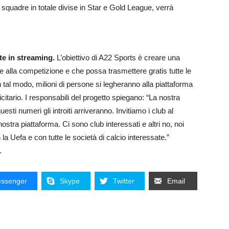
squadre in totale divise in Star e Gold League, verrà
te in streaming.
L’obiettivo di A22 Sports è creare una
 e alla competizione e che possa trasmettere gratis tutte le
n tal modo, milioni di persone si legheranno alla piattaforma
citario. I responsabili del progetto spiegano: “La nostra
sti numeri gli introiti arriveranno. Invitiamo i club al
ostra piattaforma. Ci sono club interessati e altri no, noi
a Uefa e con tutte le società di calcio interessate.”
.
ssenger
Skype
Twitter
Email