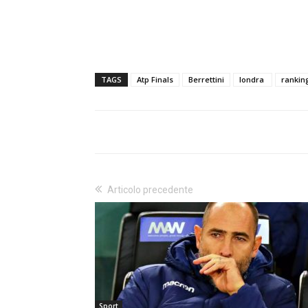
TAGS
Atp Finals
Berrettini
londra
rankin
Articolo precedente
Sport