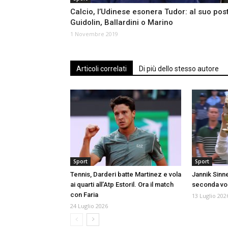
Calcio, l’Udinese esonera Tudor: al suo pos
Guidolin, Ballardini o Marino
1 Novembre 2019
Articoli correlati
Di più dello stesso autore
Sport
Sport
Tennis, Darderi batte Martinez e vola
Jannik Sinn
ai quarti all’Atp Estoril. Ora il match
seconda vol
con Faria
13 Luglio 202
24 Luglio 2026