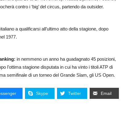
herà contro i ‘big’ del circus, partendo da outsider.
aliano a qualificarsi all’ultimo atto della stagione, dopo
nel 1977.
ranking:
in nemmeno un anno ha guadagnato 45 posizioni,
po l’ottima stagione disputata in cui ha vinto i titoli ATP di
ima semifinale di un torneo del Grande Slam, gli US Open.
ssenger
Skype
Twitter
Email