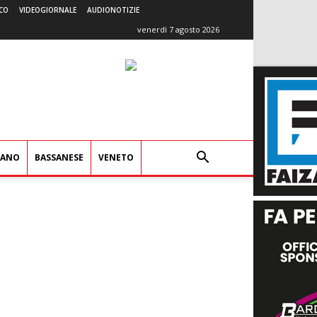
CO
VIDEOGIORNALE
AUDIONOTIZIE
venerdì 7 agosto 2026
IANO
BASSANESE
VENETO