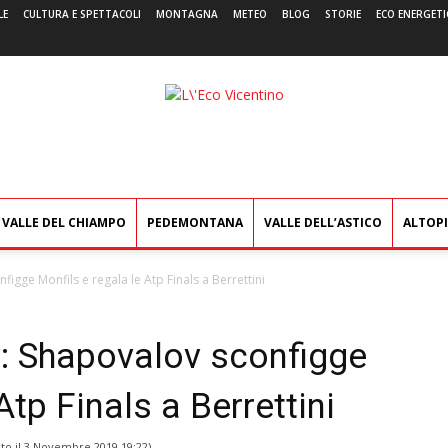
LE
CULTURA E SPETTACOLI
MONTAGNA
METEO
BLOG
STORIE
ECO ENERGETI
L'Eco
Vicentino
VALLE DEL CHIAMPO
PEDEMONTANA
VALLE DELL’ASTICO
ALTOP
figge Monfils e regala le Atp Finals a Berrettini
y: Shapovalov sconfigge
Atp Finals a Berrettini
to il
3 Novembre 2019 19:22
)