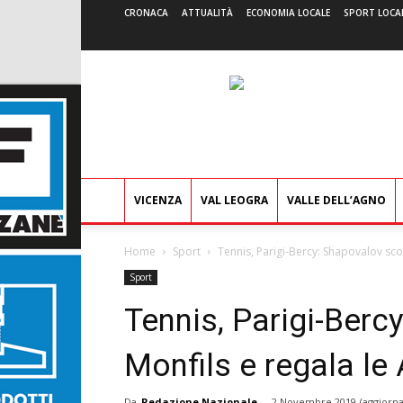
CRONACA
ATTUALITÀ
ECONOMIA LOCALE
SPORT LOCA
VICENZA
VAL LEOGRA
VALLE DELL’AGNO
Home
Sport
Tennis, Parigi-Bercy: Shapovalov scon
Sport
Tennis, Parigi-Berc
Monfils e regala le 
Da
Redazione Nazionale
-
2 Novembre 2019
(aggiorna