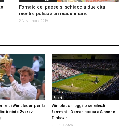
to
Fornaio del paese si schiaccia due dita
mentre pulisce un macchinario
2 Novembre 2019
Sport
er re di Wimbledon per la
Wimbledon: oggi le semifinali
ta: battuto Zverev
femminili. Domani tocca a Sinner e
Djokovic
6
9 Luglio 2026