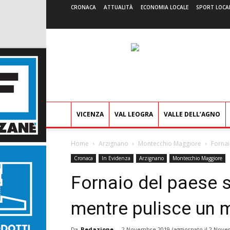
CRONACA
ATTUALITÀ
ECONOMIA LOCALE
SPORT LOCA
VICENZA
VAL LEOGRA
VALLE DELL’AGNO
Home
Arzignano
Montecchio Maggiore
Fornai
Cronaca
In Evidenza
Arzignano
Montecchio Maggiore
Fornaio del paese s
mentre pulisce un 
Da
Redazione
-
2 Novembre 2019
(aggiornato il
2 Nove