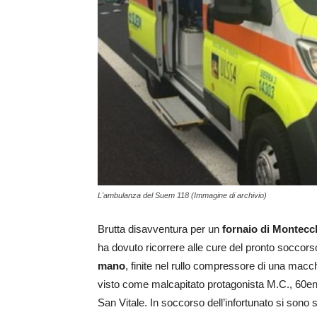
L'ambulanza del Suem 118 (Immagine di archivio)
Brutta disavventura per un
fornaio di Montecc
ha dovuto ricorrere alle cure del pronto soccors
mano
, finite nel rullo compressore di una macc
visto come malcapitato protagonista M.C., 60enn
San Vitale. In soccorso dell’infortunato si sono so