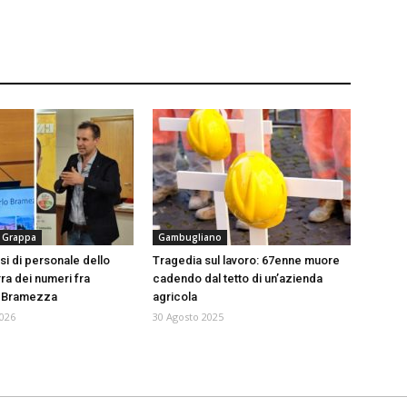
 Grappa
Gambugliano
risi di personale dello
Tragedia sul lavoro: 67enne muore
ra dei numeri fra
cadendo dal tetto di un’azienda
 Bramezza
agricola
026
30 Agosto 2025