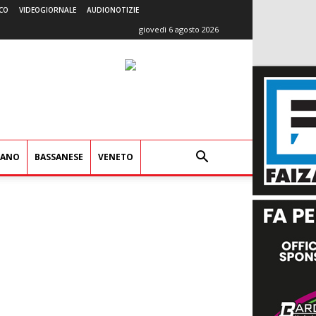
CO
VIDEOGIORNALE
AUDIONOTIZIE
giovedì 6 agosto 2026
IANO
BASSANESE
VENETO