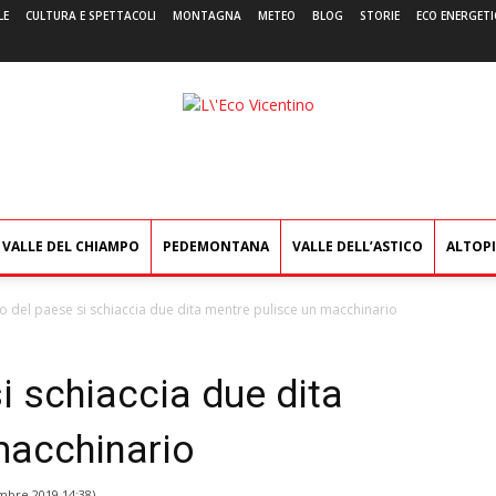
LE
CULTURA E SPETTACOLI
MONTAGNA
METEO
BLOG
STORIE
ECO ENERGETI
L'Eco
Vicentino
VALLE DEL CHIAMPO
PEDEMONTANA
VALLE DELL’ASTICO
ALTOP
o del paese si schiaccia due dita mentre pulisce un macchinario
i schiaccia due dita
macchinario
mbre 2019 14:38
)