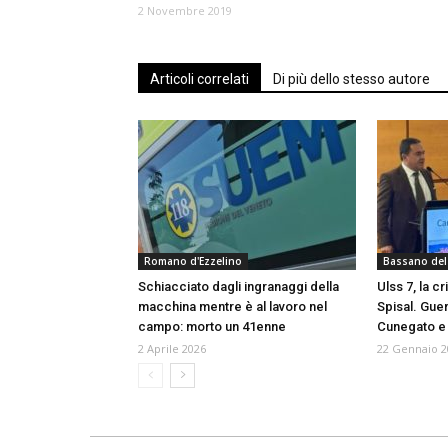
2 Novembre 2019
Articoli correlati
Di più dello stesso autore
Romano d'Ezzelino
Bassano del
Schiacciato dagli ingranaggi della
Ulss 7, la c
macchina mentre è al lavoro nel
Spisal. Guer
campo: morto un 41enne
Cunegato e
2 Aprile 2026
22 Gennaio 2