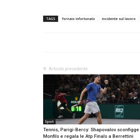
TAGS
fornaio infortunato
incidente sul lavoro
Articolo precedente
Sport
Tennis, Parigi-Bercy: Shapovalov sconfigge
Monfils e regala le Atp Finals a Berrettini