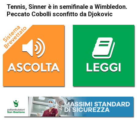
Tennis, Sinner è in semifinale a Wimbledon.
Peccato Cobolli sconfitto da Djokovic
Home
Sport
Sport
Tennis, Sinner è in semifinale
a Wimbledon. Peccato
Cobolli sconfitto da Djokovic
Da
Redazione Nazionale
10 Luglio 2025
(aggiornato il
10 Luglio 2025 12:24
)
ASCOLTA L'AUDIO