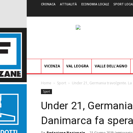
CRONACA
ATTUALITÀ
ECONOMIA LOCALE
SPORT LOCA
VICENZA
VAL LEOGRA
VALLE DELL’AGNO
Home
Sport
Under 21, Germania travolgente. La 
Sport
Under 21, Germania
Danimarca fa sperar
Da
Redazione Nazionale
-
21 Giugno 2019
(aggiornato