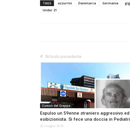
TAGS
azzurrini
Danimarca
Germania
gig
Under 21
Articolo precedente
Cismon del Grappa
Espulso un 59enne straniero aggressivo ed
esibizionista. Si fece una doccia in Pediatr
20 Giugno 2019