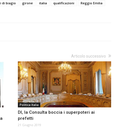
i di biagio
girone
italia
qualificazioni
Reggio Emilia
Articolo successivo
Politica Italia
Dl, la Consulta boccia i superpoteri ai
ia
prefetti
21 Giugno 2019