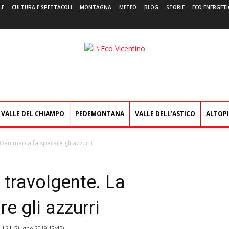
LE
CULTURA E SPETTACOLI
MONTAGNA
METEO
BLOG
STORIE
ECO ENERGETI
L'Eco
Vicentino
VALLE DEL CHIAMPO
PEDEMONTANA
VALLE DELL’ASTICO
ALTOP
Danimarca fa sperare gli azzurri
 travolgente. La
e gli azzurri
 il
21 Giugno 2019 12:45
)