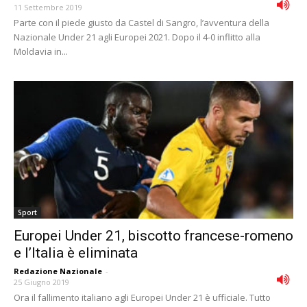
11 Settembre 2019
Parte con il piede giusto da Castel di Sangro, l’avventura della
Nazionale Under 21 agli Europei 2021. Dopo il 4-0 inflitto alla
Moldavia in...
Sport
Europei Under 21, biscotto francese-romeno
e l’Italia è eliminata
Redazione Nazionale
-
25 Giugno 2019
Ora il fallimento italiano agli Europei Under 21 è ufficiale. Tutto