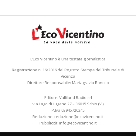
L’Eco Vicentino è una testata giornalistica
Registrazione n. 16/2016 del Registro Stampa del Tribunale di
Vicenza
Direttore Responsabile: Mariagrazia Bonollo
Editore: Valliland Radio srl
via Lago di Lugano 27 – 36015 Schio (VI)
P.Iva 03945720245
Redazione:
redazione@ecovicentino.it
Pubblicità:
info@ecovicentino.it