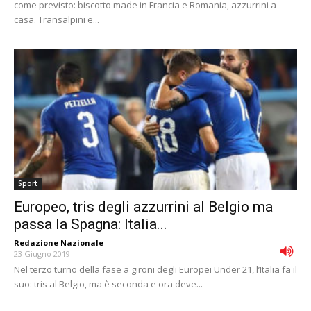
come previsto: biscotto made in Francia e Romania, azzurrini a
casa. Transalpini e...
Sport
Europeo, tris degli azzurrini al Belgio ma
passa la Spagna: Italia...
Redazione Nazionale
-
23 Giugno 2019
Nel terzo turno della fase a gironi degli Europei Under 21, l’Italia fa il
suo: tris al Belgio, ma è seconda e ora deve...