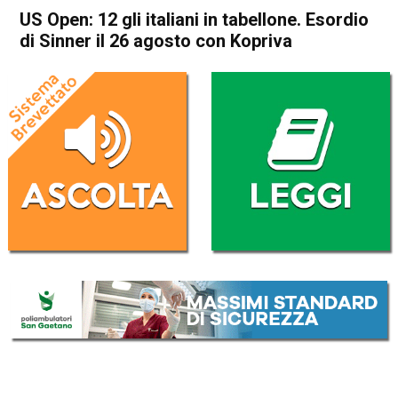
US Open: 12 gli italiani in tabellone. Esordio
di Sinner il 26 agosto con Kopriva
Home
Sport
Sport
US Open: 12 gli italiani in
tabellone. Esordio di Sinner il
26 agosto con Kopriva
Da
Redazione Nazionale
23 Agosto 2025
(aggiornato il
23 Agosto 2025 23:29
)
ASCOLTA L'AUDIO