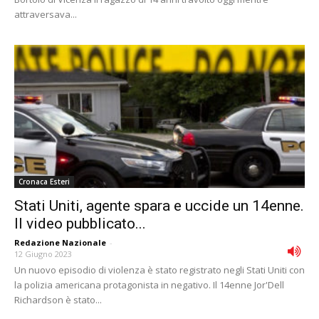
attraversava...
Cronaca Esteri
Stati Uniti, agente spara e uccide un 14enne.
Il video pubblicato...
Redazione Nazionale
-
12 Giugno 2023
Un nuovo episodio di violenza è stato registrato negli Stati Uniti con
la polizia americana protagonista in negativo. Il 14enne Jor'Dell
Richardson è stato...