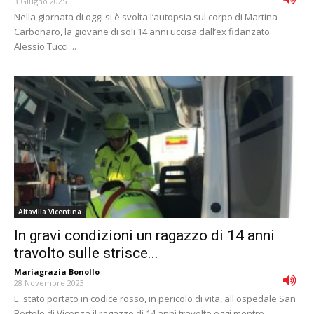
3 Giugno 2025
Nella giornata di oggi si è svolta l’autopsia sul corpo di Martina
Carbonaro, la giovane di soli 14 anni uccisa dall’ex fidanzato
Alessio Tucci....
Altavilla Vicentina
In gravi condizioni un ragazzo di 14 anni
travolto sulle strisce...
Mariagrazia Bonollo
-
28 Novembre 2023
E' stato portato in codice rosso, in pericolo di vita, all'ospedale San
Bortolo di Vicenza il ragazzo di 14 anni travolto oggi mentre