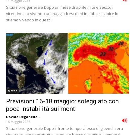
14 Maggio 2026
Situazione generale Dopo un mese di aprile mite e secco, il
vicentino sta vivendo un maggio fresco ed instabile. L'apice lo
stiamo vivendo in questi...
Meteo
Previsioni 16-18 maggio: soleggiato con
poca instabilità sui monti
Davide Deganello
-
16 Maggio 2025
Situazione generale Dopo il fronte temporalesco di giovedì sera
che ha colpito soprattutto il medio e basso vicentino, il tempo è