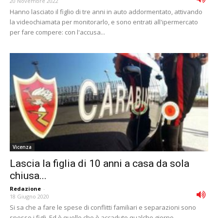
20 Novembre 2022
Hanno lasciato il figlio di tre anni in auto addormentato, attivando
la videochiamata per monitorarlo, e sono entrati all'ipermercato
per fare compere: con l'accusa...
Vicenza
Lascia la figlia di 10 anni a casa da sola
chiusa...
Redazione
-
18 Giugno 2020
Si sa che a fare le spese di conflitti familiari e separazioni sono
spesso i figli. Ed è quello che è accaduto qualche giorno...