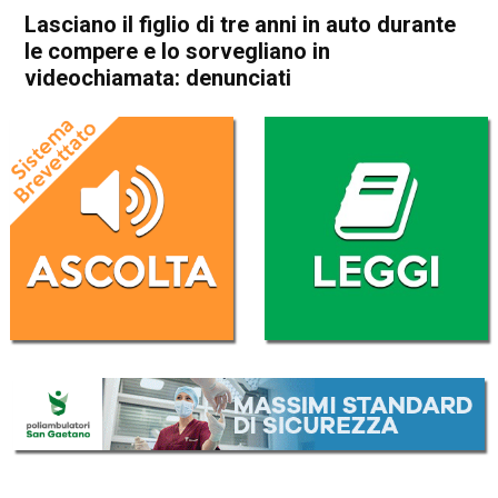
Lasciano il figlio di tre anni in auto durante
le compere e lo sorvegliano in
videochiamata: denunciati
Home
Thiene
Zanè
Cronaca
In Evidenza
Thiene
Zanè
Lasciano il figlio di tre anni in
auto durante le compere e lo
sorvegliano in
videochiamata: denunciati
Da
Mariagrazia Bonollo
20 Novembre 2022
(aggiornato il
22 Novembre 2022 14:12
)