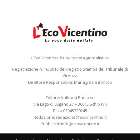
L’Eco Vicentino è una testata giornalistica
Registrazione n. 16/2016 del Registro Stampa del Tribunale di
Vicenza
Direttore Responsabile: Mariagrazia Bonollo
Editore: Valliland Radio srl
via Lago di Lugano 27 – 36015 Schio (VI)
P.Iva 03945720245
Redazione:
redazione@ecovicentino.it
Pubblicità:
info@ecovicentino.it