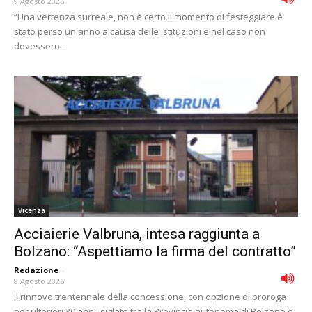
9 Agosto 2026
“Una vertenza surreale, non è certo il momento di festeggiare è
stato perso un anno a causa delle istituzioni e nel caso non
dovessero...
Vicenza
Acciaierie Valbruna, intesa raggiunta a
Bolzano: “Aspettiamo la firma del contratto”
Redazione
-
8 Agosto 2026
Il rinnovo trentennale della concessione, con opzione di proroga
per ulteriori 30 anni, siglato tra la Provincia autonoma di Bolzano e