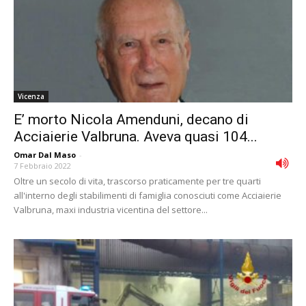
Vicenza
E’ morto Nicola Amenduni, decano di
Acciaierie Valbruna. Aveva quasi 104...
Omar Dal Maso
-
7 Febbraio 2022
Oltre un secolo di vita, trascorso praticamente per tre quarti
all'interno degli stabilimenti di famiglia conosciuti come Acciaierie
Valbruna, maxi industria vicentina del settore...