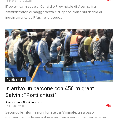
13 Novembre 2025
E' polemica in sede di Consiglio Provinciale di Vicenza fra
amministratori di maggioranza e di opposizione sul rischio di
inquinamento da Pfas nelle acque...
Politica Italia
In arrivo un barcone con 450 migranti.
Salvini: “Porti chiusi”
Redazione Nazionale
-
13 Luglio 2018
Secondo le informazioni fornite dal Viminale, un grosso
peschereccio di legno a due piani, con a bordo circa 450 migranti,