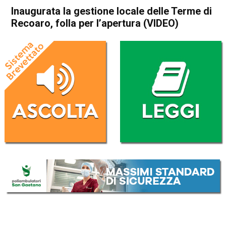
Inaugurata la gestione locale delle Terme di
Recoaro, folla per l’apertura (VIDEO)
Home
In Evidenza
Attualità
In Evidenza
Valdagno
Recoaro Terme
Inaugurata la gestione locale
delle Terme di Recoaro, folla
per l’apertura (VIDEO)
Da
Redazione
30 Maggio 2017
(aggiornato il
30 Maggio 2017 18:38
)
ASCOLTA L'AUDIO