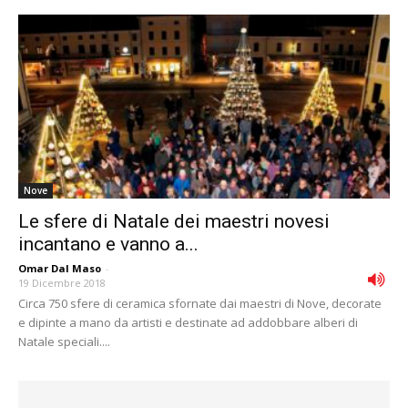
Nove
Le sfere di Natale dei maestri novesi
incantano e vanno a...
Omar Dal Maso
-
19 Dicembre 2018
Circa 750 sfere di ceramica sfornate dai maestri di Nove, decorate
e dipinte a mano da artisti e destinate ad addobbare alberi di
Natale speciali....