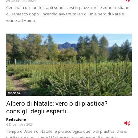
24 Dicembre 2024
Centinaia di manifestanti sono scesi in piazza nelle zone cristiane
di Damasco dopo l'incendio avvenuto ieri di un albero di Natale
vicino ad Hama,...
Vicenza
Albero di Natale: vero o di plastica? I
consigli degli esperti...
Redazione
-
6 Dicembre 2021
Tempo di Alberi di Natale: è più ecologico quello di plastica, che si
riutilizza, o quello vero? L'albero vero, spiegano gli esperti di