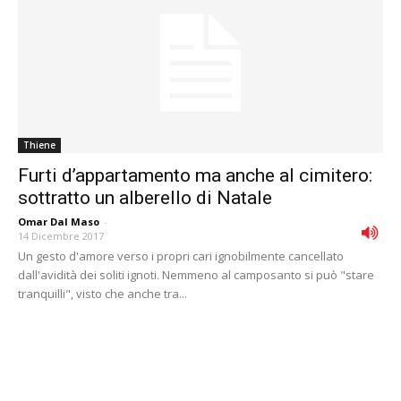
Thiene
Furti d’appartamento ma anche al cimitero:
sottratto un alberello di Natale
Omar Dal Maso
-
14 Dicembre 2017
Un gesto d'amore verso i propri cari ignobilmente cancellato
dall'avidità dei soliti ignoti. Nemmeno al camposanto si può "stare
tranquilli", visto che anche tra...