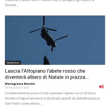
foreste...
Valdastico
Lascia l’Altopiano l’abete rosso che
diventerà albero di Natale in piazza...
Mariagrazia Bonollo
-
14 Novembre 2019
Ha letteralmente preso il volo stamane l'abete rosso di Rotzo
donato a Papa Francesco e destinato quindi ad abbellire piazza
San Pietro come albero...