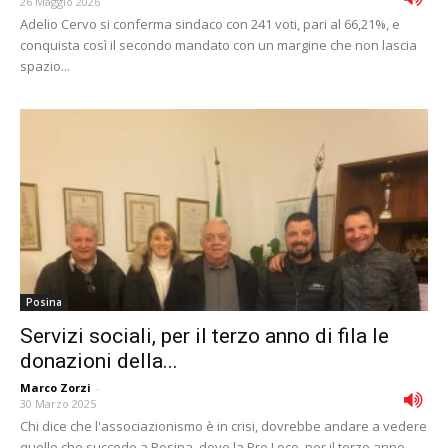
26 Maggio 2026
Adelio Cervo si conferma sindaco con 241 voti, pari al 66,21%, e
conquista così il secondo mandato con un margine che non lascia
spazio...
Posina
Servizi sociali, per il terzo anno di fila le
donazioni della...
Marco Zorzi
-
30 Marzo 2025
Chi dice che l'associazionismo è in crisi, dovrebbe andare a vedere
quello che succede a Posina, dove la Pro Loco, per il terzo anno...