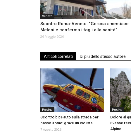
Veneto
Scontro Roma-Veneto: “Gerosa smentisce
Meloni e conferma i tagli alla sanità”
26 Maggio 2026
Articoli correlati
Di più dello stesso autore
Posina
Posina
Scontro bici-auto sulla strada per
Dolore al g
passo Xomo: grave un ciclista
82enne rec
Alpino
7 Agosto 2026