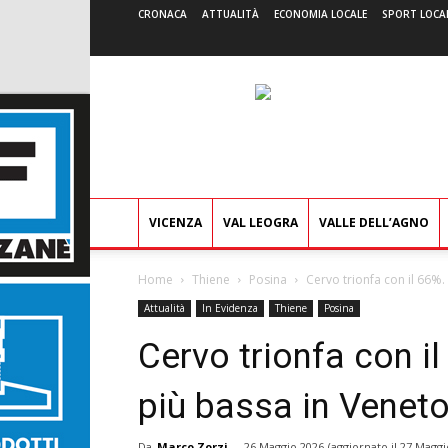
CRONACA
ATTUALITÀ
ECONOMIA LOCALE
SPORT LOCA
VICENZA
VAL LEOGRA
VALLE DELL’AGNO
Home
Thiene
Posina
Cervo trionfa con il 66%. 
Attualità
In Evidenza
Thiene
Posina
Cervo trionfa con il
più bassa in Veneto.
Da
Marco Zorzi
-
26 Maggio 2026
(aggiornato il
27 Maggi