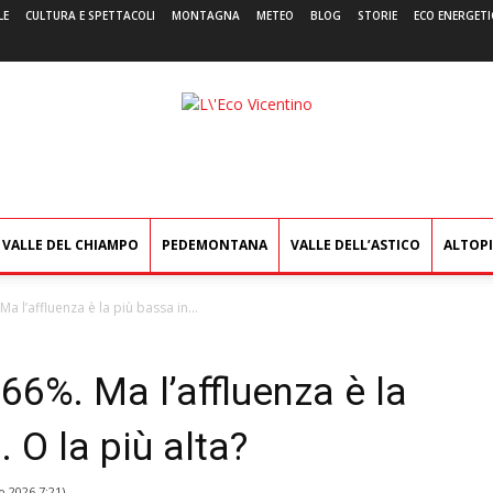
LE
CULTURA E SPETTACOLI
MONTAGNA
METEO
BLOG
STORIE
ECO ENERGETI
L'Eco
Vicentino
VALLE DEL CHIAMPO
PEDEMONTANA
VALLE DELL’ASTICO
ALTOP
Ma l’affluenza è la più bassa in...
 66%. Ma l’affluenza è la
 O la più alta?
o 2026 7:21
)