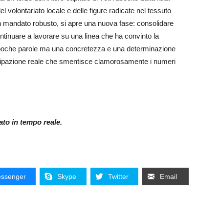
 volontariato locale e delle figure radicate nel tessuto
un mandato robusto, si apre una nuova fase: consolidare
continuare a lavorare su una linea che ha convinto la
i, poche parole ma una concretezza e una determinazione
rtecipazione reale che smentisce clamorosamente i numeri
nato in tempo reale.
ssenger
Skype
Twitter
Email