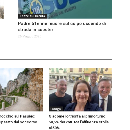
Tezze sul Brenta
Padre 51enne muore sul colpo uscendo di
strada in scooter
26 Maggio 2026
Lonigo
inocchio sul Pasubio:
Giacomello trionfa al primo turno:
uperato dal Soccorso
58,5% dei voti. Ma l’affluenza crolla
al 50%