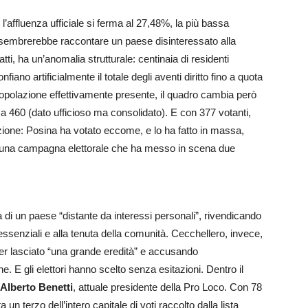
: l’affluenza ufficiale si ferma al 27,48%, la più bassa
, sembrerebbe raccontare un paese disinteressato alla
atti, ha un’anomalia strutturale: centinaia di residenti
gonfiano artificialmente il totale degli aventi diritto fino a quota
 popolazione effettivamente presente, il quadro cambia però
rca 460 (dato ufficioso ma consolidato). E con 377 votanti,
fezione: Posina ha votato eccome, e lo ha fatto in massa,
ad una campagna elettorale che ha messo in scena due
di un paese “distante da interessi personali”, rivendicando
essenziali e alla tenuta della comunità. Cecchellero, invece,
er lasciato “una grande eredità” e accusando
 E gli elettori hanno scelto senza esitazioni. Dentro il
Alberto Benetti
, attuale presidente della Pro Loco. Con 78
un terzo dell’intero capitale di voti raccolto dalla lista