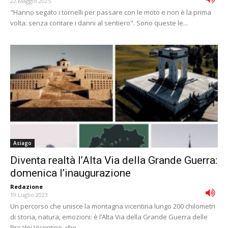
22 Maggio 2025
"Hanno segato i tornelli per passare con le moto e non è la prima
volta: senza contare i danni al sentiero". Sono queste le...
Asiago
Diventa realtà l’Alta Via della Grande Guerra:
domenica l’inaugurazione
Redazione
-
19 Luglio 2023
Un percorso che unisce la montagna vicentina lungo 200 chilometri
di storia, natura, emozioni: è l’Alta Via della Grande Guerra delle
Prealpi Vicentine, che...