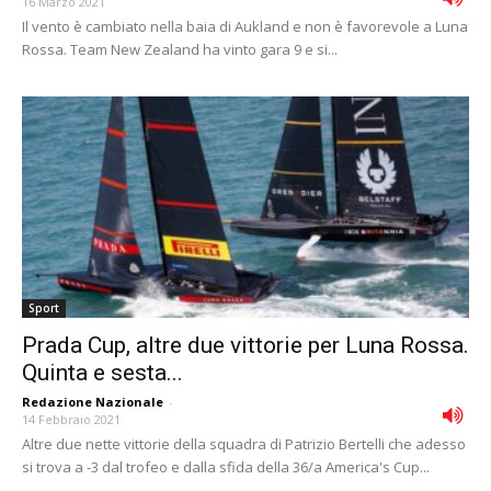
16 Marzo 2021
Il vento è cambiato nella baia di Aukland e non è favorevole a Luna
Rossa. Team New Zealand ha vinto gara 9 e si...
Sport
Prada Cup, altre due vittorie per Luna Rossa.
Quinta e sesta...
Redazione Nazionale
-
14 Febbraio 2021
Altre due nette vittorie della squadra di Patrizio Bertelli che adesso
si trova a -3 dal trofeo e dalla sfida della 36/a America's Cup...