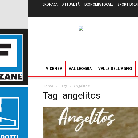
CRONACA
ATTUALITÀ
ECONOMIA LOCALE
SPORT LOCA
VICENZA
VAL LEOGRA
VALLE DELL’AGNO
Home
Tags
Angelitos
Tag: angelitos