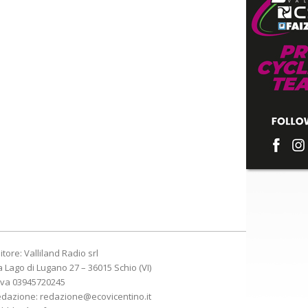
itore: Valliland Radio srl
a Lago di Lugano 27 – 36015 Schio (VI)
Iva 03945720245
edazione:
redazione@ecovicentino.it