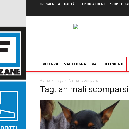
CRONACA
ATTUALITÀ
ECONOMIA LOCALE
SPORT LOCA
VICENZA
VAL LEOGRA
VALLE DELL’AGNO
Home
Tags
Animali scomparsi
Tag: animali scomparsi