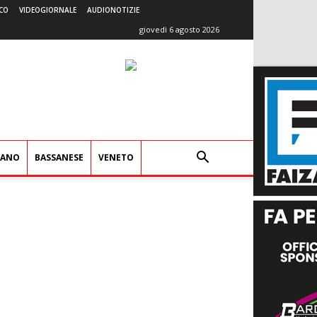
CO
VIDEOGIORNALE
AUDIONOTIZIE
giovedì 6 agosto 2026
IANO
BASSANESE
VENETO