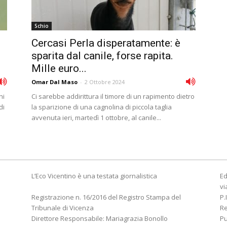
Schio
Cercasi Perla disperatamente: è
sparita dal canile, forse rapita.
Mille euro...
Omar Dal Maso
-
2 Ottobre 2024
hi
Ci sarebbe addirittura il timore di un rapimento dietro
di
la sparizione di una cagnolina di piccola taglia
avvenuta ieri, martedì 1 ottobre, al canile...
L’Eco Vicentino è una testata giornalistica
Ed
vi
Registrazione n. 16/2016 del Registro Stampa del
P.
Tribunale di Vicenza
R
Direttore Responsabile: Mariagrazia Bonollo
Pu