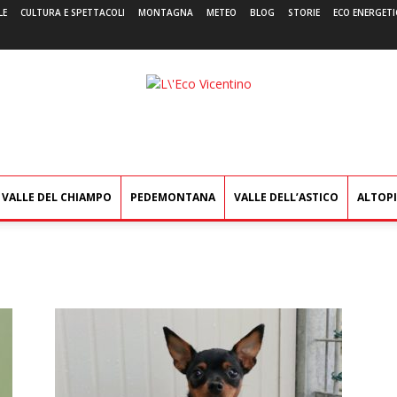
LE
CULTURA E SPETTACOLI
MONTAGNA
METEO
BLOG
STORIE
ECO ENERGETI
L'Eco
Vicentino
VALLE DEL CHIAMPO
PEDEMONTANA
VALLE DELL’ASTICO
ALTOP