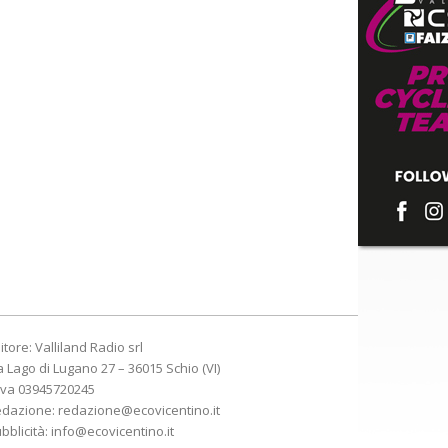
itore: Valliland Radio srl
a Lago di Lugano 27 – 36015 Schio (VI)
Iva 03945720245
edazione:
redazione@ecovicentino.it
bblicità:
info@ecovicentino.it