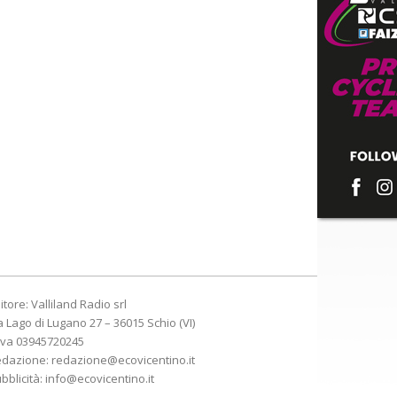
itore: Valliland Radio srl
a Lago di Lugano 27 – 36015 Schio (VI)
Iva 03945720245
edazione:
redazione@ecovicentino.it
bblicità:
info@ecovicentino.it