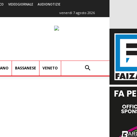
CO
VIDEOGIORNALE
AUDIONOTIZIE
venerdì 7 agosto 2026
IANO
BASSANESE
VENETO