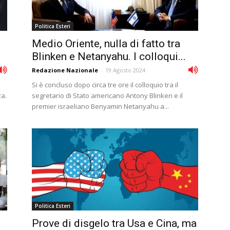
Politica Esteri
Medio Oriente, nulla di fatto tra
.
Blinken e Netanyahu. I colloqui...
Redazione Nazionale
-
19 Agosto 2024
Si è concluso dopo circa tre ore il colloquio tra il
za.
segretario di Stato americano Antony Blinken e il
premier israeliano Benyamin Netanyahu a...
Politica Esteri
Prove di disgelo tra Usa e Cina, ma