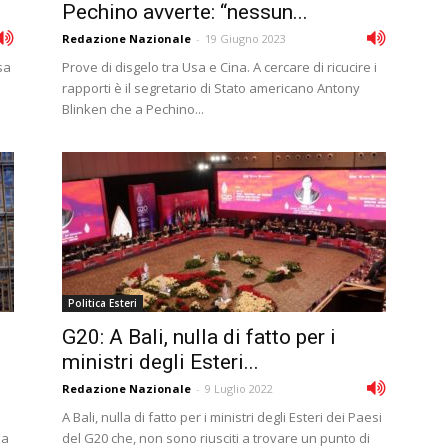
Pechino avverte: “nessun...
Redazione Nazionale
-
19 Giugno 2023
sa
Prove di disgelo tra Usa e Cina. A cercare di ricucire i
rapporti è il segretario di Stato americano Antony
Blinken che a Pechino...
Politica Esteri
G20: A Bali, nulla di fatto per i
ministri degli Esteri...
Redazione Nazionale
-
9 Luglio 2022
A Bali, nulla di fatto per i ministri degli Esteri dei Paesi
ia
del G20 che, non sono riusciti a trovare un punto di