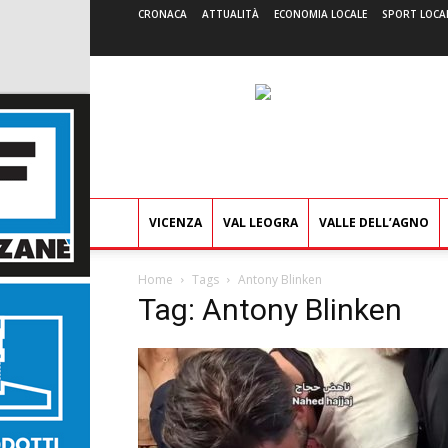
CRONACA
ATTUALITÀ
ECONOMIA LOCALE
SPORT LOCA
VICENZA
VAL LEOGRA
VALLE DELL’AGNO
Home
Tags
Antony Blinken
Tag: Antony Blinken